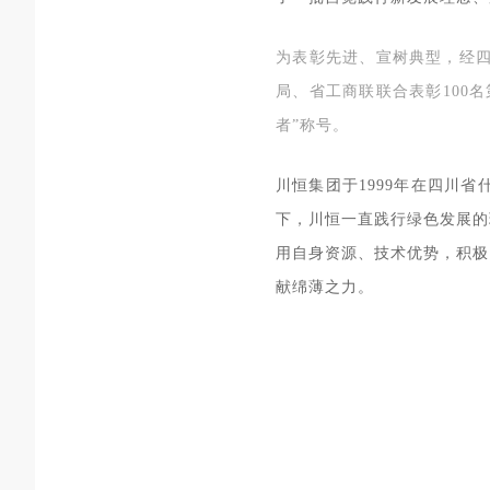
宣
为表彰先进、
树典型，经
局、省工商联联合表彰100
者”称号。
川恒集团于1999年在四川
下，川恒一直践行绿色发展的
用自身资源、技术优势，积极
献绵薄之力。