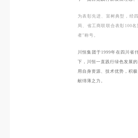
宣
为表彰先进、
树典型，经
局、省工商联联合表彰100
者”称号。
川恒集团于1999年在四川
下，川恒一直践行绿色发展的
用自身资源、技术优势，积极
献绵薄之力。