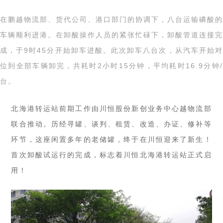
在鹏越物流部、货代公司、港口部门的协调下，八台运输磷酸的
车辆顺利进港。在卸酸操作人员的紧张忙碌下，卸酸管道连接完
成，于9时45分开始卸车进酸。此次卸车八台次，从汽车开始对
位到全部车辆卸完，共耗时2小时15分钟，平均耗时16.9分钟/
台。
北海港转运站前期工作由川恒股份新创业务中心越物流部
联合推动。历经寻罐、谈判、租赁、改造、办证、修补等
环节，这座闲置多年的老储罐，终于在川恒迎来了新生！
首次卸酸试运行的完成，标志着川恒北海港转运站正式启
用！