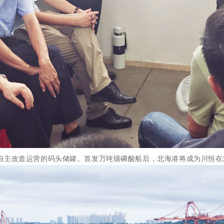
自主改造运营的码头储罐。首发万吨级磷酸船
后
，北海港将成为川恒在