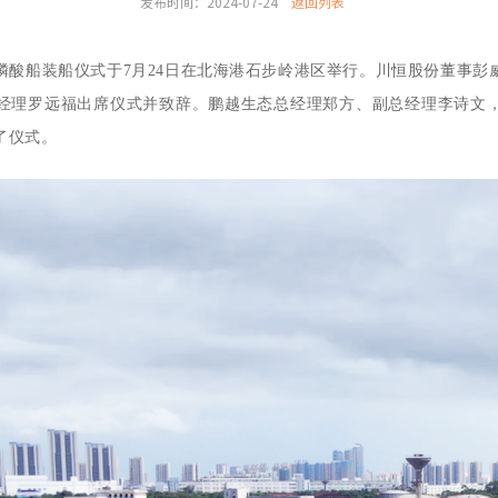
发布时间：2024-07-24
返回列表
磷酸
船装船仪式于
7月2
4
日在北海港石步岭港区举行。川恒股份董事彭
经理罗远福出席仪式
并
致辞。鹏越生态
总经理
郑方、
副总经理李诗文
了仪式。