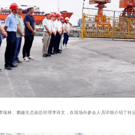
李瑞林
、
鹏越生态副总经理李诗文，
在现场向参
会
人员详细
介绍
了转