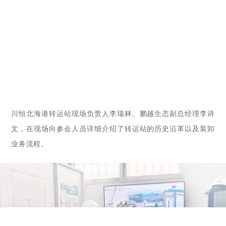
川恒北海
港
转运站现场负责人李瑞林
、
鹏越生态副总经理李诗
文，
在现场向参
会
人员详细
介绍
了转运站的
历史沿革
以及装卸
业务流程。