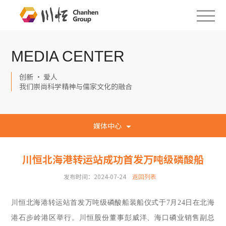
MEDIA CENTER
创新 · 爱人
我们崇尚科学精神与儒家文化的融合
媒体中心
川恒北海港转运站成功首发万吨级磷酸船
发布时间：2024-07-24
返回列表
川恒北海
港
转运站
首发
万吨级
磷酸
船装船仪式于
7月2
4
日在北海
港石步岭港区举行。川恒股份董事彭威洋、海口磷业销售副总