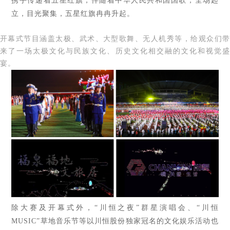
携手传递着五星红旗，伴随着中华人民共和国国歌，全场起
立，目光聚集，五星红旗冉冉升起。
开幕式节目涵盖太极、武术、大型歌舞、无人机秀等，给观众们带
来了一场太极文化与民族文化、历史文化相交融的文化和视觉盛
宴。
除大赛及开幕式外，“川恒之夜”群星演唱会、“川恒
MUSIC”草地音乐节等以川恒股份独家冠名的文化娱乐活动也