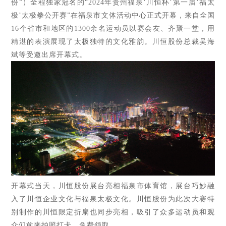
份”）全程独家冠名的“2024年贵州福泉‘川恒杯’第一届‘福太
极’太极拳公开赛”在
福泉市文体活动中心正
式开幕，来自全国
16个省市和地区的1300余名运动员以赛会友、齐聚一堂，用
精湛的表演展现了太极独特的文化雅韵。川恒股份总裁吴海
斌等受邀出席开幕式。
开幕式当天，川恒股份展台亮相福泉市体育馆，展台巧妙融
入了川恒企业文化与福泉太极文化。川恒股份为此次大赛特
别制作的川恒限定折扇也同步亮相，吸引了众多运动员和观
众们前来拍照打卡、免费领取。