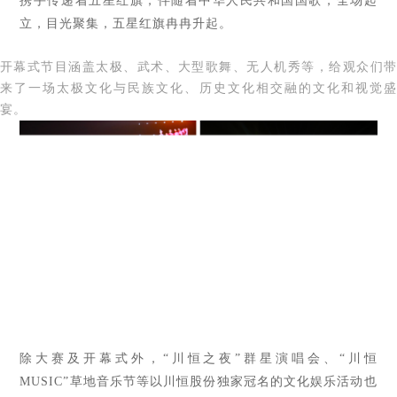
携手传递着五星红旗，伴随着中华人民共和国国歌，全场起
立，目光聚集，五星红旗冉冉升起。
开幕式节目涵盖太极、武术、大型歌舞、无人机秀等，给观众们带
来了一场太极文化与民族文化、历史文化相交融的文化和视觉盛
宴。
除大赛及开幕式外，“川恒之夜”群星演唱会、“川恒
MUSIC”草地音乐节等以川恒股份独家冠名的文化娱乐活动也