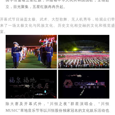
携手传递着五星红旗，伴随着中华人民共和国国歌，全场起
立，目光聚集，五星红旗冉冉升起。
开幕式节目涵盖太极、武术、大型歌舞、无人机秀等，给观众们带
来了一场太极文化与民族文化、历史文化相交融的文化和视觉盛
宴。
除大赛及开幕式外，“川恒之夜”群星演唱会、“川恒
MUSIC”草地音乐节等以川恒股份独家冠名的文化娱乐活动也