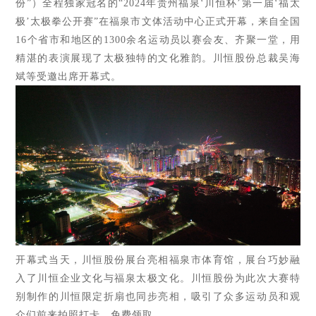
份”）全程独家冠名的“2024年贵州福泉‘川恒杯’第一届‘福太
极’太极拳公开赛”在
福泉市文体活动中心正
式开幕，来自全国
16个省市和地区的1300余名运动员以赛会友、齐聚一堂，用
精湛的表演展现了太极独特的文化雅韵。川恒股份总裁吴海
斌等受邀出席开幕式。
开幕式当天，川恒股份展台亮相福泉市体育馆，展台巧妙融
入了川恒企业文化与福泉太极文化。川恒股份为此次大赛特
别制作的川恒限定折扇也同步亮相，吸引了众多运动员和观
众们前来拍照打卡、免费领取。