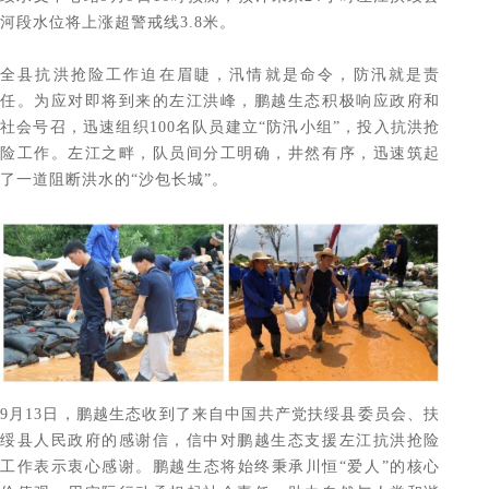
河段水位将上涨超警戒线3.8米。
全县抗洪抢险工作迫在眉睫，
汛情就是命令，防汛就是责
任。为应对即将到来的左江洪峰，鹏越生态积极响应政府和
社会号召，迅速组织100名队员建立“防汛小组”，投入抗洪抢
险工作。左江之畔，队员间分工明确，井然有序，迅速筑起
了一道阻断洪水的“沙包长城”。
9月13日，鹏越生态收到了来自中国共产党扶绥县委员会、扶
绥县人民政府的感谢信，信中对鹏越生态支援左江抗洪抢险
工作表示衷心感谢。鹏越生态将始终秉承川恒“爱人”的核心