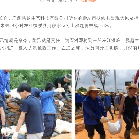
发布时间：2024-09-15
返回列表
羯”影响，广西鹏越生态科技有限公司所在的崇左市扶绥县出现大风及
计未来24小时左江扶绥县河段水位将上涨超警戒线3.8米。
汛情就是命令，防汛就是责任。为应对即将到来的左江洪峰，鹏越
防汛小组”，投入抗洪抢险工作。左江之畔，队员间分工明确，井然