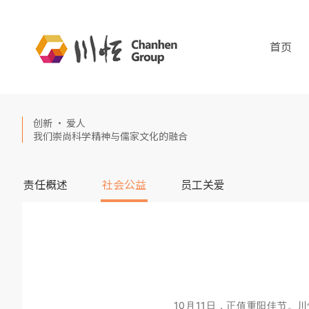
首页
创新 · 爱人
我们崇尚科学精神与儒家文化的融合
责任概述
社会公益
员工关爱
10月11日
，
正值重阳佳节。川