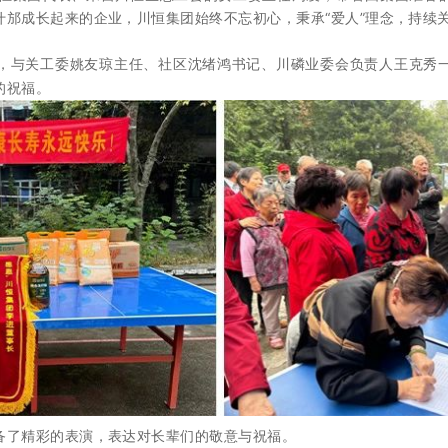
什邡成长起来的企业，川恒集团始终不忘初心，秉承“爱人”理念，持续
，与
关工委姚友琼主任、社区沈绪鸿书记、川磷业委会负责人王克秀
的祝福。
备了精彩的表演，表达对长辈们的敬意与祝福。