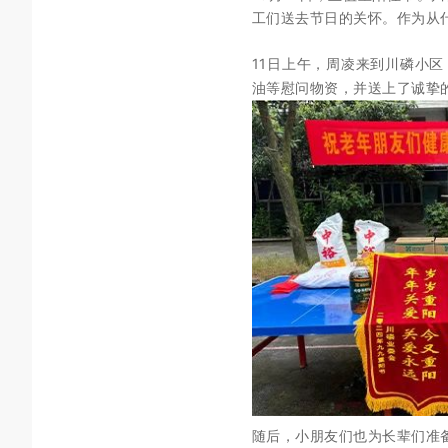
工们送去节日的关怀。作为从
11日上午，周凌来到川磷小区
油等慰问物资，并送上了诚挚
随后，小朋友们也为长辈们准