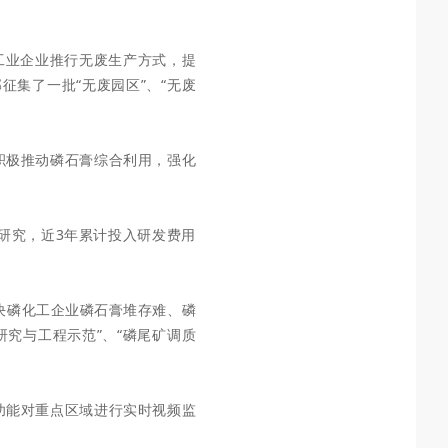
、工业企业推行无废生产方式，提
征集了一批“无废园区”、“无废
积极推动磷石膏综合利用，强化
研究，近3年
累计投入研发费用
决磷化工
企业磷石膏堆存难、磷
研究与工程示范”、“磷尾矿调质
功能对重点区域进行实时视频监