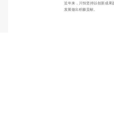
近年来，川恒坚持以创新成果
发展做出积极贡献。
上一篇：
川恒股份亮相2024中国磷复肥展览会