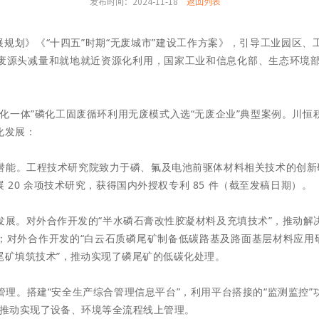
发布时间：2024-11-18
返回列表
展规划》《“十四五”时期“无废城市”建设工作方案》，引导工业园区
废源头减量和就地就
近资源化利用，国家工业和信息化部、生态环境部
化一体”磷化工固废循环利用无废模式入选“无废企业”典型案例。川恒
化发展：
潜能。工程技术研究院致力于磷、氟及电池前驱体材料相关技术
的创新
 20 余项技术研究，获得国内外授权专利 85 件（截至发稿日期）。
发展。对外合作开发的“半水磷石膏改性胶凝材料及充填技术”，推动解
；对外合作开发的“白云石质磷尾矿制备低碳路基及路面基
层材料应用
尾矿填筑技术”，推动实现了磷尾
矿的低碳化处理。
理。搭建“安全生产综合管理信息平台”，利用平台搭接的“监测监控”
序，推动实现了设备、环境等全流程线上管理。