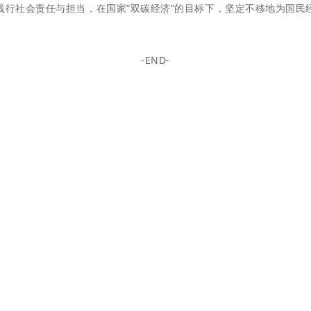
践行社会责任与担当，
在国家“双碳经济”的目标下，
坚定不移地为国民
-END-
版式编辑 / 蒋俊贤
责任编辑 / 李
梅
喜讯：川恒集团荣登“2024四川民营