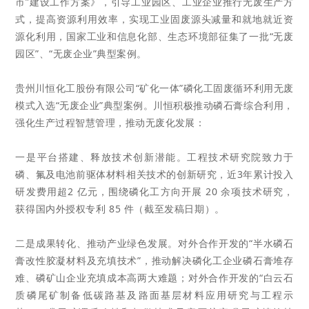
市”建设工作方案》，引导工业园区、工业企业推行无废生产方
式，提高资源利用效率，实现工业固废源头减量和就地就
近资
源化利用，国家工业和信息化部、生态环境部征集了一批“无废
园区”、“无废企业”典型案例。
贵州川恒化工股份有限公司“矿化一体”磷化工固废循环利用无废
模式入选“无废企业”典型案例。川恒
积极推动磷石膏综合利用，
强化生产过程智慧管理，推动无废化发展：
一是平台搭建、释放技术创新潜能。工程技术研究院致力于
磷、氟及电池前驱体材料相关技术
的创新研究，近3年
累计投入
研发费用超2 亿元，围绕磷化工方向开展 20 余项技术研究，
获得国内外授权专利 85 件（截至发稿日期）。
二是成果转化、推动产业绿色发展。对外合作开发的“半水磷石
膏改性胶凝材料及充填技术”，推动解决磷化工
企业磷石膏堆存
难、磷矿山企业充填成本高两大难题；对外合作开发的“白云石
质磷尾矿制备低碳路基及路面基
层材料应用研究与工程示