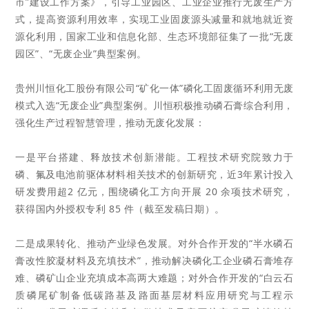
市”建设工作方案》，引导工业园区、工业企业推行无废生产方
式，提高资源利用效率，实现工业固废源头减量和就地就
近资
源化利用，国家工业和信息化部、生态环境部征集了一批“无废
园区”、“无废企业”典型案例。
贵州川恒化工股份有限公司“矿化一体”磷化工固废循环利用无废
模式入选“无废企业”典型案例。川恒
积极推动磷石膏综合利用，
强化生产过程智慧管理，推动无废化发展：
一是平台搭建、释放技术创新潜能。工程技术研究院致力于
磷、氟及电池前驱体材料相关技术
的创新研究，近3年
累计投入
研发费用超2 亿元，围绕磷化工方向开展 20 余项技术研究，
获得国内外授权专利 85 件（截至发稿日期）。
二是成果转化、推动产业绿色发展。对外合作开发的“半水磷石
膏改性胶凝材料及充填技术”，推动解决磷化工
企业磷石膏堆存
难、磷矿山企业充填成本高两大难题；对外合作开发的“白云石
质磷尾矿制备低碳路基及路面基
层材料应用研究与工程示