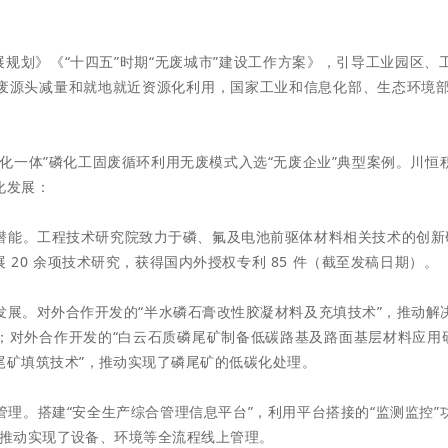
发布时间：2024-11-18
返回列表
展规划》《“十四五”时期“无废城市”建设工作方案》，引导工业园区
废源头减量和就地就
近资源化利用，国家工业和信息化部、生态环境部
化一体”磷化工固废循环利用无废模式入选“无废企业”典型案例。川恒
化发展：
潜能。工程技术研究院致力于磷、氟及电池前驱体材料相关技术
的创新
 20 余项技术研究，获得国内外授权专利 85 件（截至发稿日期）。
发展。对外合作开发的“半水磷石膏改性胶凝材料及充填技术”，推动解
；对外合作开发的“白云石质磷尾矿制备低碳路基及路面基
层材料应用
尾矿填筑技术”，推动实现了磷尾
矿的低碳化处理。
理。搭建“安全生产综合管理信息平台”，利用平台搭接的“监测监控”
序，推动实现了设备、环境等全流程线上管理。