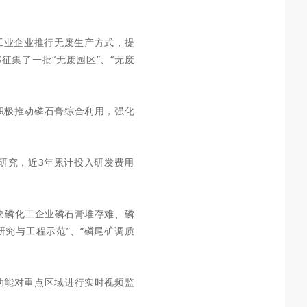
、工业企业推行无废生产方式，提
征集了一批“无废园区”、“无废
积极推动磷石膏综合利用，强化
研究，近3年
累计投入研发费用
决磷化工
企业磷石膏堆存难、磷
研究与工程示范”、“磷尾矿调质
功能对重点区域进行实时视频监