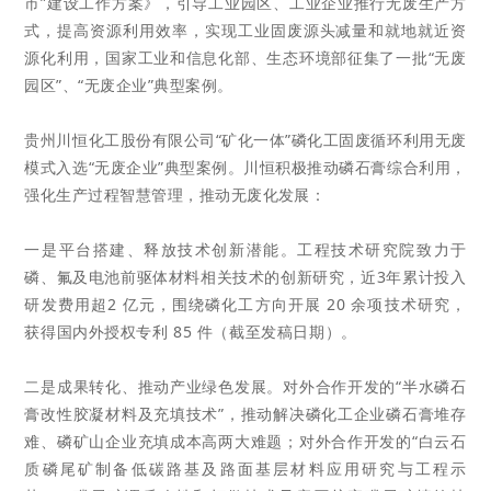
市”建设工作方案》，引导工业园区、工业企业推行无废生产方
式，提高资源利用效率，实现工业固废源头减量和就地就
近资
源化利用，国家工业和信息化部、生态环境部征集了一批“无废
园区”、“无废企业”典型案例。
贵州川恒化工股份有限公司“矿化一体”磷化工固废循环利用无废
模式入选“无废企业”典型案例。川恒
积极推动磷石膏综合利用，
强化生产过程智慧管理，推动无废化发展：
一是平台搭建、释放技术创新潜能。工程技术研究院致力于
磷、氟及电池前驱体材料相关技术
的创新研究，近3年
累计投入
研发费用超2 亿元，围绕磷化工方向开展 20 余项技术研究，
获得国内外授权专利 85 件（截至发稿日期）。
二是成果转化、推动产业绿色发展。对外合作开发的“半水磷石
膏改性胶凝材料及充填技术”，推动解决磷化工
企业磷石膏堆存
难、磷矿山企业充填成本高两大难题；对外合作开发的“白云石
质磷尾矿制备低碳路基及路面基
层材料应用研究与工程示