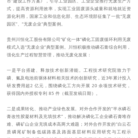
市”建设工作方案》，引导工业园区、工业企业推行无废生产方
式，提高资源利用效率，实现工业固废源头减量和就地就
近资
源化利用，国家工业和信息化部、生态环境部征集了一批“无废
园区”、“无废企业”典型案例。
贵州川恒化工股份有限公司“矿化一体”磷化工固废循环利用无废
模式入选“无废企业”典型案例。川恒
积极推动磷石膏综合利用，
强化生产过程智慧管理，推动无废化发展：
一是平台搭建、释放技术创新潜能。工程技术研究院致力于
磷、氟及电池前驱体材料相关技术
的创新研究，近3年
累计投入
研发费用超2 亿元，围绕磷化工方向开展 20 余项技术研究，
获得国内外授权专利 85 件（截至发稿日期）。
二是成果转化、推动产业绿色发展。对外合作开发的“半水磷石
膏改性胶凝材料及充填技术”，推动解决磷化工
企业磷石膏堆存
难、磷矿山企业充填成本高两大难题；对外合作开发的“白云石
质磷尾矿制备低碳路基及路面基
层材料应用研究与工程示