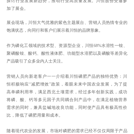
探讨行业发展新趋势，推动行业高质量发展。川恒股份受邀参
加了展会。
展会现场，川恒大气优雅的紫色主题展台、营销人员热情专业的
饱满状态，向同行和客户们展示着川恒的品牌形象。
作为磷化工领域的技术型、资源型企业，川恒68%水溶性一铵、
聚磷酸铵、酸钙、酸性液体肥、功能型水溶肥以及磷酸等差异化
产品吸引了众多业内人士关注。
营销人员向新老客户一一介绍着川恒磷肥产品的独特优势：川
恒积极响应
“减肥增效”政策，着眼未来中国农业发展，为了提
高单磷利用率，满足西北土壤需求，经过多年创新实践，成功
将磷、酸、钙等多元因子共同耦合到产品中，在满足植物营养
需求的同时，兼具盐碱地改良功能，同时使产品具有极高性价
比，降低了磷肥用量和成本。
随着现代农业的发展，市场对磷肥的需求已经不仅仅局限于产品