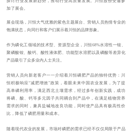
探讨行业发展新趋势，推动行业高质量发展。川恒股份受邀参
加了展会。
展会现场，川恒大气优雅的紫色主题展台、营销人员热情专业的
饱满状态，向同行和客户们展示着川恒的品牌形象。
作为磷化工领域的技术型、资源型企业，川恒68%水溶性一铵、
聚磷酸铵、酸钙、酸性液体肥、功能型水溶肥以及磷酸等差异化
产品吸引了众多业内人士关注。
营销人员向新老客户一一介绍着川恒磷肥产品的独特优势：川
恒积极响应
“减肥增效”政策，着眼未来中国农业发展，为了提
高单磷利用率，满足西北土壤需求，经过多年创新实践，成功
将磷、酸、钙等多元因子共同耦合到产品中，在满足植物营养
需求的同时，兼具盐碱地改良功能，同时使产品具有极高性价
比，降低了磷肥用量和成本。
随着现代农业的发展，市场对磷肥的需求已经不仅仅局限于产品