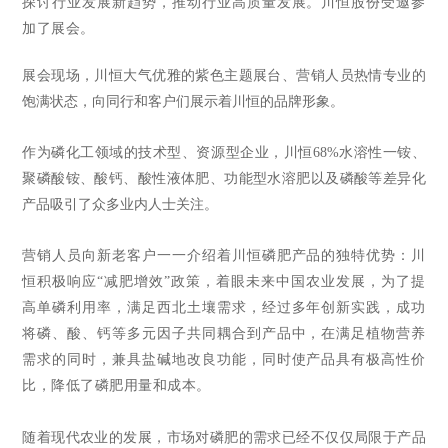
探讨行业发展新趋势，推动行业高质量发展。川恒股份受邀参
加了展会。
展会现场，川恒大气优雅的紫色主题展台、营销人员热情专业的
饱满状态，向同行和客户们展示着川恒的品牌形象。
作为磷化工领域的技术型、资源型企业，川恒68%水溶性一铵、
聚磷酸铵、酸钙、酸性液体肥、功能型水溶肥以及磷酸等差异化
产品吸引了众多业内人士关注。
营销人员向新老客户一一介绍着川恒磷肥产品的独特优势：川
恒积极响应
“减肥增效”政策，着眼未来中国农业发展，为了提
高单磷利用率，满足西北土壤需求，经过多年创新实践，成功
将磷、酸、钙等多元因子共同耦合到产品中，在满足植物营养
需求的同时，兼具盐碱地改良功能，同时使产品具有极高性价
比，降低了磷肥用量和成本。
随着现代农业的发展，市场对磷肥的需求已经不仅仅局限于产品