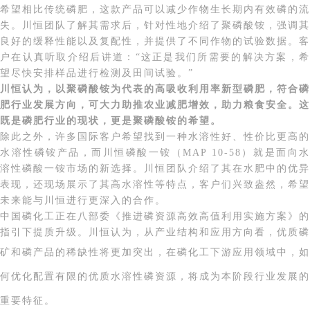
希望
相比传统磷肥，这款产品可以
减少作物生长期内
有效
磷的流
失。川恒团队
了解其需求后，针对性地
介绍了聚磷酸铵，强调其
良好的缓释性能
以及
复配
性，并提供了不同作物的试验数据。客
户在
认真听取介绍后讲道
：
“这正是我们
所
需要的解决方案，
望尽快
安排
样品进行
检测及
田间试验。
”
川恒认为，以聚磷酸铵为代表的高吸收利用率新型磷肥，符合磷
肥行业发展方向，可大力助推农业减肥增效，助力粮食安全。这
既是磷肥行业的现状，更是聚磷酸铵的希望。
除此之外，许多国际
客户希望找到一种
水溶性好、性价比更高
的
水溶性
磷
铵
产品
，
而川恒
磷酸一铵
（
MAP 10-58
）
就是面向
溶性磷酸一铵市场的新选择。
川恒团队介绍
了其
在水肥中的优异
表现，
还现场
展示了其
高水溶性等
特点
，
客户
们兴致盎然，
希望
未来
能与川恒进行
更深入的合作。
中国磷化工正在八部委《推进磷资源高效高值利用实施方案》的
指引下提质升级。川恒认为，从产业结构和应用方向看，优质磷
矿和磷产品的稀缺性将更加突出，
在磷化工下游应用领域中，如
何优化配置有限的优质水溶性磷资源，将成为本阶段行业发展的
重要特征。