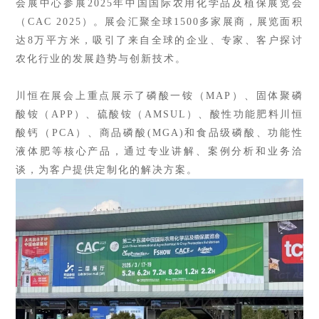
会展中心
参展
2025年中国国际农用化学品及植保展览会
（CAC 2025）。展会汇聚全球1500多家展商，展览面积
达8万平方米，吸引了来自全球的
企业、
专家、
客户探讨
农化行业的发展趋势与创新技术。
川恒在展会上重点展示了磷酸一铵
（
MAP
）
、固体聚磷
酸铵（
APP）、硫酸铵
（
AMSUL
）
、
酸性功能肥料川恒
酸钙（
PCA）、
商品
磷酸
(MGA)和食品级磷酸
、
功能性
液体肥
等
核心
产品
，
通过专业讲解、案例分析和
业务洽
谈
，为客户提供定制化的解决方案。