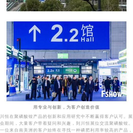
用专业与
创新，
为客户创造价值
川恒在
聚
磷酸铵
产品的创新和
应用
研究中不断
赢得客户认可
。
展
会期间，大量客户带着疑问和兴趣，到川恒展位交流聚磷酸铵。
一位
来自南美洲的
客户
始终
在寻找一种磷肥利用率
较高
的产品，