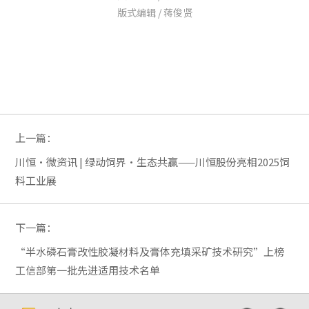
版式编辑 / 蒋俊贤
上一篇：
川恒·微资讯 | 绿动饲界·生态共赢——川恒股份亮相2025饲
料工业展
下一篇：
“半水磷石膏改性胶凝材料及膏体充填采矿技术研究”上榜
工信部第一批先进适用技术名单