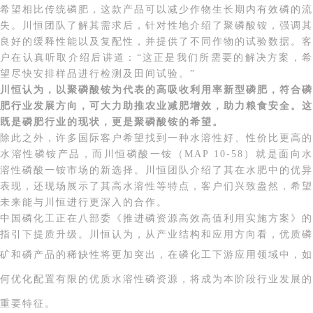
希望
相比传统磷肥，这款产品可以
减少作物生长期内
有效
磷的流
失。川恒团队
了解其需求后，针对性地
介绍了聚磷酸铵，强调其
良好的缓释性能
以及
复配
性，并提供了不同作物的试验数据。客
户在
认真听取介绍后讲道
：
“这正是我们
所
需要的解决方案，
望尽快
安排
样品进行
检测及
田间试验。
”
川恒认为，以聚磷酸铵为代表的高吸收利用率新型磷肥，符合磷
肥行业发展方向，可大力助推农业减肥增效，助力粮食安全。这
既是磷肥行业的现状，更是聚磷酸铵的希望。
除此之外，许多国际
客户希望找到一种
水溶性好、性价比更高
的
水溶性
磷
铵
产品
，
而川恒
磷酸一铵
（
MAP 10-58
）
就是面向
溶性磷酸一铵市场的新选择。
川恒团队介绍
了其
在水肥中的优异
表现，
还现场
展示了其
高水溶性等
特点
，
客户
们兴致盎然，
希望
未来
能与川恒进行
更深入的合作。
中国磷化工正在八部委《推进磷资源高效高值利用实施方案》的
指引下提质升级。川恒认为，从产业结构和应用方向看，优质磷
矿和磷产品的稀缺性将更加突出，
在磷化工下游应用领域中，如
何优化配置有限的优质水溶性磷资源，将成为本阶段行业发展的
重要特征。