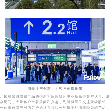
用专业与
创新，
为客户创造价值
川恒在
聚
磷酸铵
产品的创新和
应用
研究中不断
赢得客户认可
。
展
会期间，大量客户带着疑问和兴趣，到川恒展位交流聚磷酸铵。
一位
来自南美洲的
客户
始终
在寻找一种磷肥利用率
较高
的产品，