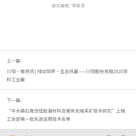
版式编辑 / 蒋俊贤
上一篇：
川恒·微资讯 | 绿动饲界·生态共赢——川恒股份亮相2025饲
料工业展
下一篇：
“半水磷石膏改性胶凝材料及膏体充填采矿技术研究”上榜
工信部第一批先进适用技术名单