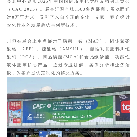
会展中心
参展
2025年中国国际农用化学品及植保展览会
（CAC 2025）。展会汇聚全球1500多家展商，展览面积
达8万平方米，吸引了来自全球的
企业、
专家、
客户探讨
农化行业的发展趋势与创新技术。
川恒在展会上重点展示了磷酸一铵
（
MAP
）
、固体聚磷
酸铵（
APP）、硫酸铵
（
AMSUL
）
、
酸性功能肥料川恒
酸钙（
PCA）、
商品
磷酸
(MGA)和食品级磷酸
、
功能性
液体肥
等
核心
产品
，
通过专业讲解、案例分析和
业务洽
谈
，为客户提供定制化的解决方案。