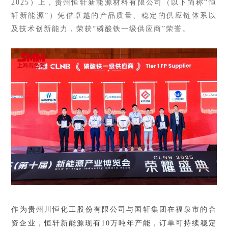
2025）上，贵州恒轩新能源材料有限公司（以下简称“恒
轩新能源”）凭借卓越的产品质量、稳定的供应链体系以
及技术创新能力，荣获“磷酸铁一级供应商”荣誉。
作为贵州川恒化工股份有限公司与国轩集团在福泉市的合
资企业，恒轩新能源现有
10万吨年产能，订单可持续稳定