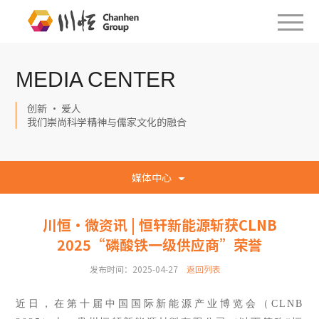
MEDIA CENTER
创新 · 爱人
我们崇尚科学精神与儒家文化的融合
媒体中心
川恒·微资讯 | 恒轩新能源斩获CLNB
2025“磷酸铁一级供应商”荣誉
发布时间：2025-04-27
返回列表
近日，在第十届中国国际新能源产业博览会（
CLNB