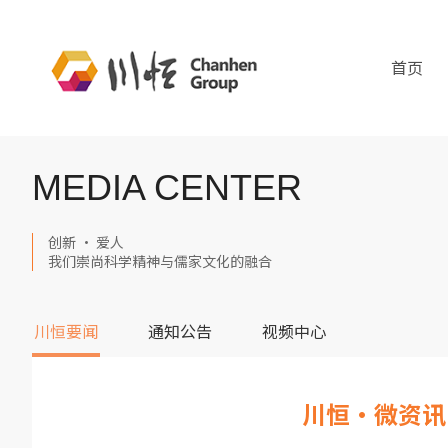
首页
MEDIA CENTER
创新 · 爱人
我们崇尚科学精神与儒家文化的融合
川恒要闻
通知公告
视频中心
川恒·微资讯 