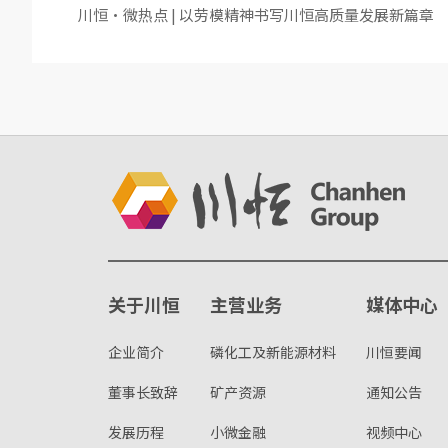
川恒·微热点 | 以劳模精神书写川恒高质量发展新篇章
关于川恒
主营业务
媒体中心
企业简介
磷化工及新能源材料
川恒要闻
董事长致辞
矿产资源
通知公告
发展历程
小微金融
视频中心