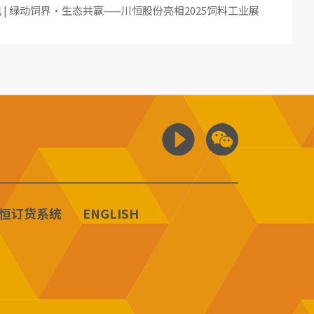
 | 绿动饲界·生态共赢——川恒股份亮相2025饲料工业展
恒订货系统
ENGLISH