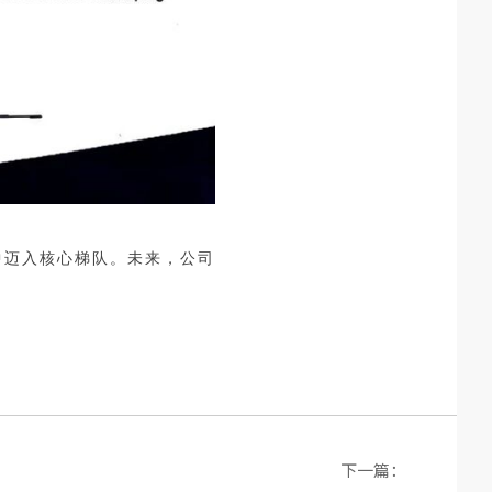
链中迈入核心梯队。未来，公司
下一篇：