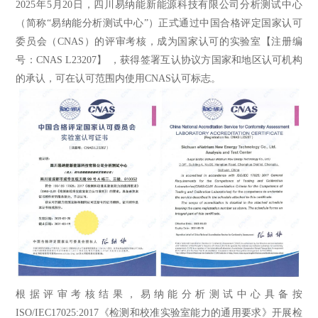
2025年5月20日，四川易纳能新能源科技有限公司分析测试中心
（简称“易纳能分析测试中心”）正式通过中国合格评定国家认可
委员会（CNAS）的评审考核，成为国家认可的实验室【注册编
号：CNAS L23207】
，获得签署互认协议方国家和地区认可机构
的承认，可在认可范围内使用CNAS认可标志。
根据评审考核结果，易纳能分析测试中心具备按
ISO/IEC17025:2017《检测和校准实验室能力的通用要求》开展检