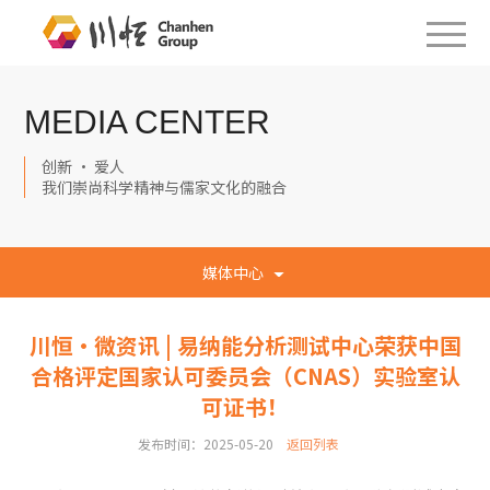
MEDIA CENTER
创新 · 爱人
我们崇尚科学精神与儒家文化的融合
媒体中心
川恒·微资讯 | 易纳能分析测试中心荣获中国
合格评定国家认可委员会（CNAS）实验室认
可证书！
发布时间：2025-05-20
返回列表