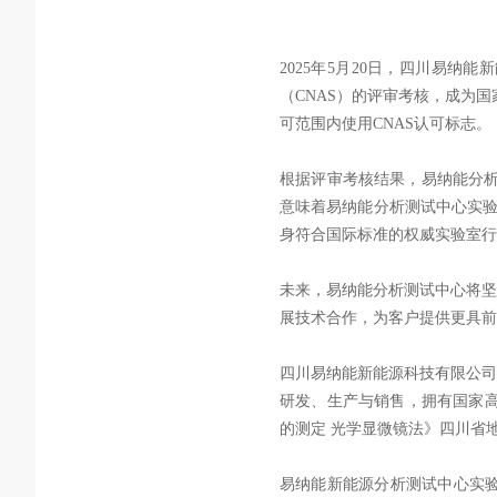
2025年5月20日，四川易
（CNAS）的评审考核，成为国家
可范围内使用CNAS认可标志。
根据评审考核结果，易纳能分析测
意味着易纳能分析测试中心实验
身符合国际标准的权威实验室行
未来，易纳能分析测试中心将坚
展技术合作，为客户提供更具前
四川易纳能新能源科技有限公司
研发、生产与销售，拥有国家高新
的测定 光学显微镜法》四川省
易纳能新能源分析测试中心实验