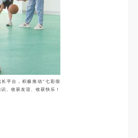
成长平台
，
积极
推动
“七彩假
知识、收获友谊、收获快乐！