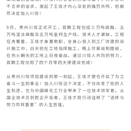
不言弃的追求，激起了王佳才内心深处的强烈共鸣，他毅
然决定加入川恒！
9月，贵州川恒正式开工，首期工程包括三万吨硫酸、五
万吨湿法磷酸及五万吨氢钙生产线。技术人才紧缺，工程
任务繁重，王佳才身兼数职，全身心投入到工厂改建的设
计施工中，白天他在工地指挥施工，晚上伏案绘制图纸，
在热火朝天的工地上日夜奋战。通过川恒人共同的努力，
首期工程仅用了四个月零四天便建设完成！
从贵州川恒项目建设的那一刻起，王佳才便也开启了为之
奋斗一生的事业！加入川恒这个决定，不仅改变了他的人
生轨迹，也为中国磷化工行业带来了一位技术领军者。从
国企技术员到民企开拓者，王佳才用行动诠释了“选择与
努力同样重要”的人生哲理。