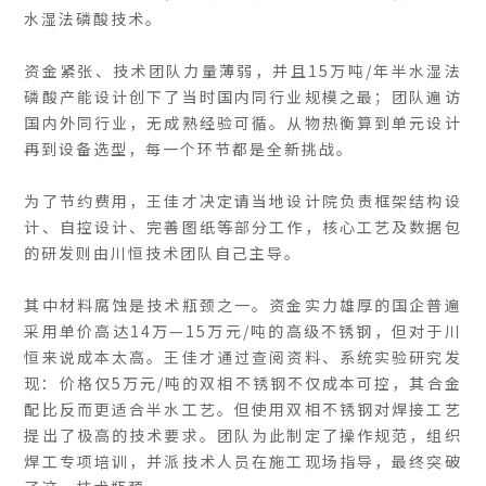
水湿法磷酸技术。
资金紧张、技术团队力量薄弱，并且15万吨/年半水湿法
磷酸产能设计创下了当时国内同行业规模之最；团队遍访
国内外同行业，无成熟经验可循。从物热衡算到单元设计
再到设备选型，每一个环节都是全新挑战。
为了节约费用，王佳才决定请当地设计院负责框架结构设
计、自控设计、完善图纸等部分工作，核心工艺及数据包
的研发则由川恒技术团队自己主导。
其中材料腐蚀是技术瓶颈之一。资金实力雄厚的国企普遍
采用单价高达14万—15万元/吨的高级不锈钢，但对于川
恒来说成本太高。王佳才通过查阅资料、系统实验研究发
现：价格仅5万元/吨的双相不锈钢不仅成本可控，其合金
配比反而更适合半水工艺。但使用双相不锈钢对焊接工艺
提出了极高的技术要求。团队为此制定了操作规范，组织
焊工专项培训，并派技术人员在施工现场指导，最终突破