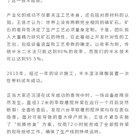
了这一技术瓶颈。
产业化的成功不仅要关注工艺本身，还包括对原材料的认
知。王佳才认为：世界上没有两颗完全相同的磷矿石。矿
石的差异性决定了生产工艺必须量身定制。于是，团队投
入大量精力研究矿石的特性，在此基础上开发针对性的工
艺包，包括设备选型和工艺参数的确定。以收率为例，传
统半水二水法只能达到90%的收率，而我们的半水技术
可以达到95.5%。
2010年，经过一年的设计施工，半水湿法磷酸装置一次
性带料试车成功。
正当大家还沉浸在试车成功的喜悦中时，一场设备故障突
然发生。直径3.2米的萃取槽搅拌桨在运行一个月后突然
断裂！全面检查后，发现六台萃取槽的搅拌桨均存在类似
隐患。面对可能导致的重大停产损失，王佳才紧急实施
了“轮换修复”方案，仅用72小时就完成了全部搅拌桨
的现场抢修工作，确保了生产线的持续运转。