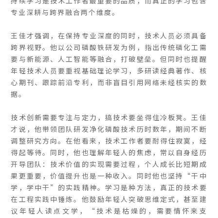
持续学习是技术工作者最重要的品质，而真正的学习包含
专业深耕与跨界融合两个维度。
王佳才强调，在保持专业深度的同时，技术人员必须具备
跨界视野。他以公司磷酸铁研发为例，指出传统磷化工需
要与新能源、人工智能等融合，打破壁垒。但同时也提醒
年轻技术人员要重视基础理论学习，多研读经典著作、核
心期刊、跟踪前沿专利，而非盲目引用网络未经核实的数
据。
技术创新需要专注与定力，搞技术要坐得住冷板凳。王佳
才说，他带领团队研发净化磷酸技术历时数年，期间不断
调整研究方向。在他看来，技术工作者要耐得住寂寞，经
得起等待。同时，他也理解年轻人的焦虑，常以自身经历
开导团队：技术价值的实现需要过程，个人成长比短期成
果更重要，价值提升也是一种收入。同时他也坚持“干中
学，学中干”的实践精神。学习是种方法，真正的技术要
在工程实践中锤炼。他鼓励年轻人突破思维定式，甚至建
议年轻人读点文学，“技术是枯燥的，需要情怀来支