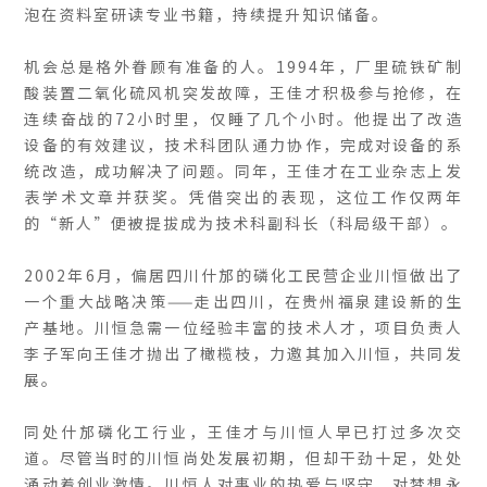
泡在资料室研读专业书籍，持续提升知识储备。
机会总是格外眷顾有准备的人。1994年，厂里硫铁矿制
酸装置二氧化硫风机突发故障，王佳才积极参与抢修，在
连续奋战的72小时里，仅睡了几个小时。他提出了改造
设备的有效建议，技术科团队通力协作，完成对设备的系
统改造，成功解决了问题。同年，王佳才在工业杂志上发
表学术文章并获奖。凭借突出的表现，这位工作仅两年
的“新人”便被提拔成为技术科副科长（科局级干部）。
2002年6月，偏居四川什邡的磷化工民营企业川恒做出了
一个重大战略决策——走出四川，在贵州福泉建设新的生
产基地。川恒急需一位经验丰富的技术人才，项目负责人
李子军向王佳才抛出了橄榄枝，力邀其加入川恒，共同发
展。
同处什邡磷化工行业，王佳才与川恒人早已打过多次交
道。尽管当时的川恒尚处发展初期，但却干劲十足，处处
涌动着创业激情。川恒人对事业的热爱与坚守，对梦想永