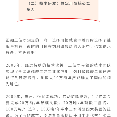
（二）技术研发：奠定川恒核心竞
争力
正如王佳才预想的一样，选择川恒就意味着同时选择了挑
战与机遇。彼时的川恒在饲料磷酸盐的大潮中，也如逆水
行舟，不进则退！
2005年，经过持续的技术攻关，王佳才带领的技术团队
实现了全湿法磷酸工艺工业化应用，饲料级磷酸二氢钙产
能得到显著提升，川恒以10万吨年产能确立了国内的领
先地位。
2009年，贵州川恒融资成功，启动扩能技改，1.7亿资金
要完成20万吨/年硫磺制酸、20万吨/年磷酸二氢钙、
100万吨/年选矿、15万吨/年半水二水磷酸四大装置的建
设。为了节约成本，李进董事长提出使用半水代替半水二