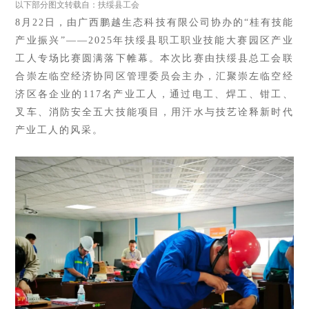
以下部分图文转载自：扶绥县工会
8月22日，由
广西鹏越生态科技有限公司协办的
“桂有技能
产业振兴”——2025年扶绥县职工职业技能大赛园区产业
工人专场比赛圆满落下帷幕。本次比赛
由扶绥县总工会联
合崇左临空经济协同区管理委员会主办，汇聚
崇左临空经
济区各企业的
117名产业工人，通过
电工、焊工、钳工、
叉车、消防安全五大技能项目，
用汗水与技艺诠释新时代
产
业工人的风采。