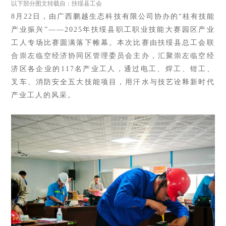
以下部分图文转载自：扶绥县工会
8月22日，由
广西鹏越生态科技有限公司协办的
“桂有技能
产业振兴”——2025年扶绥县职工职业技能大赛园区产业
工人专场比赛圆满落下帷幕。本次比赛
由扶绥县总工会联
合崇左临空经济协同区管理委员会主办，汇聚
崇左临空经
济区各企业的
117名产业工人，通过
电工、焊工、钳工、
叉车、消防安全五大技能项目，
用汗水与技艺诠释新时代
产
业工人的风采。