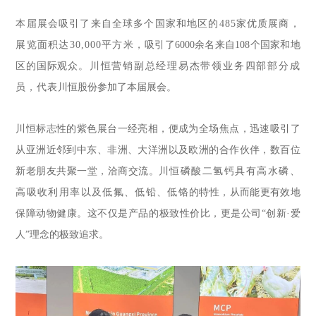
本届展会吸引了来自全球多个国家和地区的
485家优质展商，
展览面积达30,000平方米，
吸引了6000余名来自108个国家和地
区的国际观众
。川恒营销副总经理易杰带领业务四部部分成
员，代表
川恒股份参加了本届展会
。
川恒标志性的紫色展台一经亮相，便成为全场焦点，迅速吸引了
从亚洲近邻到中东、非洲、大洋洲以及欧洲的合作伙伴，数百位
新老朋友共聚一堂，洽商交流。
川恒磷酸二氢钙具有高水磷、
高吸收
利用率以及
低氟、
低
铅、
低
铬
的特性，从而能更有效地
保障动物健康。这不仅是产品的极致性价比，更是公司“创新·爱
人”理念的极致追求。