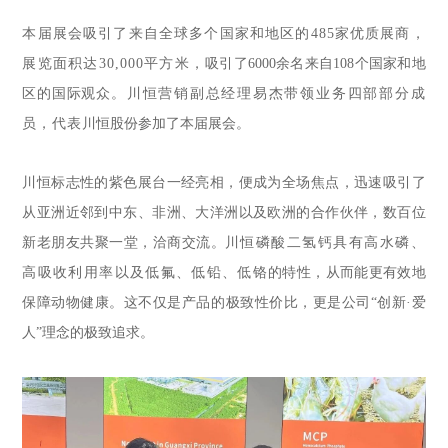
本届展会吸引了来自全球多个国家和地区的
485家优质展商，
展览面积达30,000平方米，
吸引了6000余名来自108个国家和地
区的国际观众
。川恒营销副总经理易杰带领业务四部部分成
员，代表
川恒股份参加了本届展会
。
川恒标志性的紫色展台一经亮相，便成为全场焦点，迅速吸引了
从亚洲近邻到中东、非洲、大洋洲以及欧洲的合作伙伴，数百位
新老朋友共聚一堂，洽商交流。
川恒磷酸二氢钙具有高水磷、
高吸收
利用率以及
低氟、
低
铅、
低
铬
的特性，从而能更有效地
保障动物健康。这不仅是产品的极致性价比，更是公司“创新·爱
人”理念的极致追求。