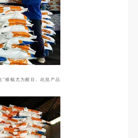
纪念”横幅尤为醒目。此批产品