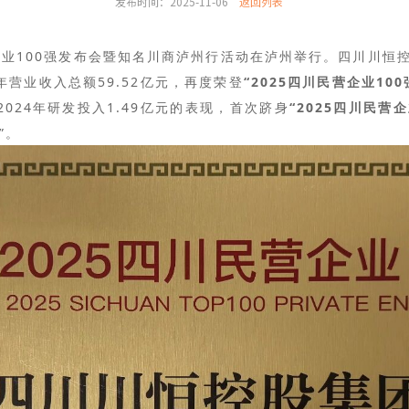
发布时间：2025-11-06
返回列表
营企业100强发布会暨知名川商泸州行活动在泸州举行。四川川恒
4年营业收入总额
59.52亿元
，再度荣登
“2025四川民营企业10
2024年研发投入
1.49亿元
的表现，首次跻身
“2025四川民营企
”。