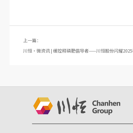
上一篇：
川恒·微资讯 | 缓控释磷肥倡导者——川恒股份闪耀202