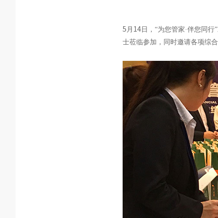
5
14
月
日，“为您管家·伴您同
士莅临参加，同时邀请各项综合