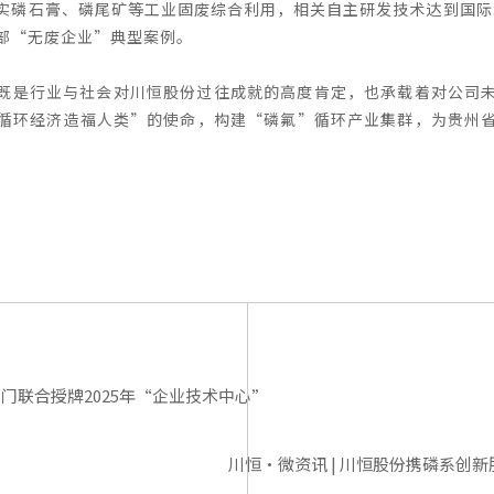
实磷石膏、磷尾矿等工业固废综合利用，相关自主研发技术达到国际水
部“无废企业”典型案例。
既是行业与社会对川恒股份过往成就的高度肯定，也承载着对公司
循环经济造福人类”的使命，
构建“磷氟”循环产业集群，为贵州
门联合授牌2025年“企业技术中心”
川恒·微资讯 | 川恒股份携磷系