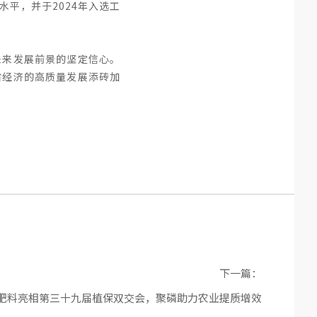
平，并于2024年入选工
未来发展前景的坚定信心。
省经济的高质量发展添砖加
下一篇：
创新肥料亮相第三十九届植保双交会，聚磷助力农业提质增效