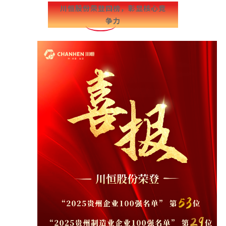
川恒股份荣登四榜，彰显核心竞
争力