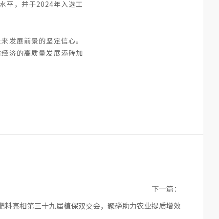
平，并于2024年入选工
未来发展前景的坚定信心。
省经济的高质量发展添砖加
下一篇：
创新肥料亮相第三十九届植保双交会，聚磷助力农业提质增效