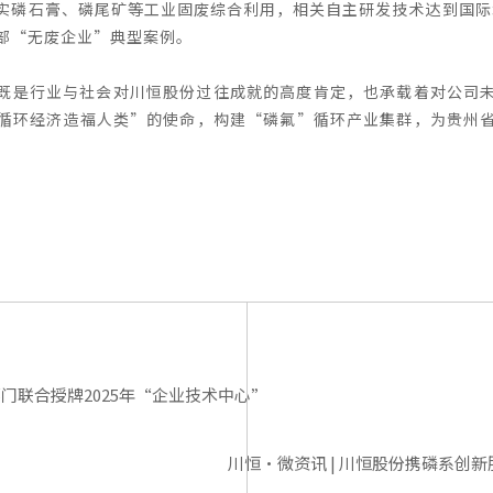
实磷石膏、磷尾矿等工业固废综合利用，相关自主研发技术达到国际水
部“无废企业”典型案例。
既是行业与社会对川恒股份过往成就的高度肯定，也承载着对公司
循环经济造福人类”的使命，
构建“磷氟”循环产业集群，为贵州
门联合授牌2025年“企业技术中心”
川恒·微资讯 | 川恒股份携磷系