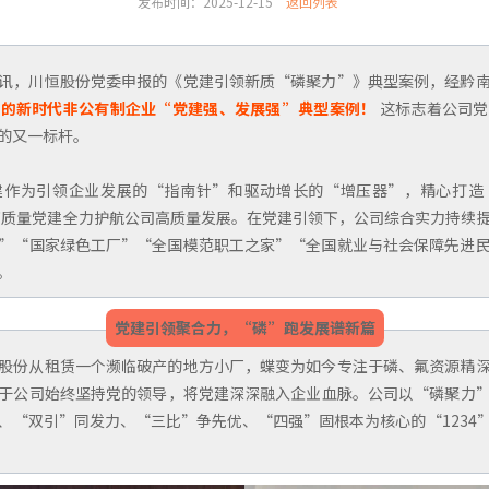
发布时间：2025-12-15
返回列表
讯，川恒股份党委申报的《党建引领新质“磷聚力”》典型案例，经黔
选的新时代非公有制企业“党建强、发展强”典型案例！
这标志着公司党
的又一标杆。
建作为引领企业发展的“指南针”和驱动增长的“增压器”，精心打造
以高质量党建全力护航公司高质量发展。在党建引领下，公司综合实力持续
”“国家绿色工厂”“全国模范职工之家”“全国就业与社会保障先进
。
党建引领聚合力，“磷”跑发展谱新篇
股份从租赁一个濒临破产的地方小厂，蝶变为如今专注于磷、氟资源精
于公司始终坚持党的领导，将党建深深融入企业血脉。公司以“磷聚力
、“双引”同发力、“三比”争先优、“四强”固根本为核心的“1234