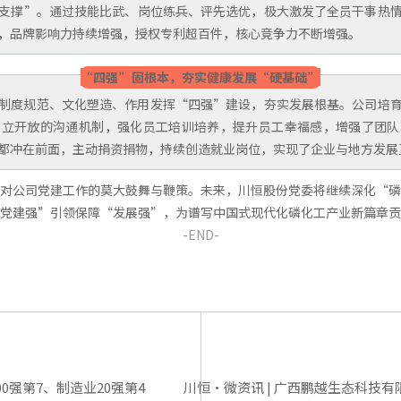
支撑”。通过技能比武、岗位练兵、评先选优，极大激发了全员干事热
，品牌影响力持续增强，授权专利超百件，核心竞争力不断增强。
“四强”固根本，夯实健康发展“硬基础”
制度规范、文化塑造、作用发挥“四强”建设，夯实发展根基。公司培
建立开放的沟通机制，强化员工培训培养，提升员工幸福感，增强了团队
都冲在前面，主动捐资捐物，持续创造就业岗位，实现了企业与地方发展
对公司党建工作的莫大鼓舞与鞭策。未来，川恒股份党委将继续深化“磷
党建强”引领保障“发展强”，为谱写中国式现代化磷化工产业新篇章贡
-END-
0强第7、制造业20强第4
川恒·微资讯 | 广西鹏越生态科技