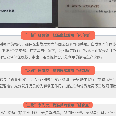
“一核”强引领，把准企业发展“风向标”
引领作为核心，确保企业发展方向与国家战略同频共振。自成立同年同
名，下设5个党支部。在党建的引领下，公司坚定践行“绿水青山就是金山
守住安全环保底线，走出一条资源综合开发利用的清洁生产之路。
“双引”同发力，提供持续发展“动力源”
通过“筑巢引凤”与“示范引领”双轮驱动。在招聘中实行“党员优先
管理者。充分发挥党员的先锋模范作用，加速推动优秀党员职工脱颖而
“三比”争先优，找准共同发展“结合点”
三比”活动（职工比技能、党员争标兵，部门比业绩、支部争先进，企业