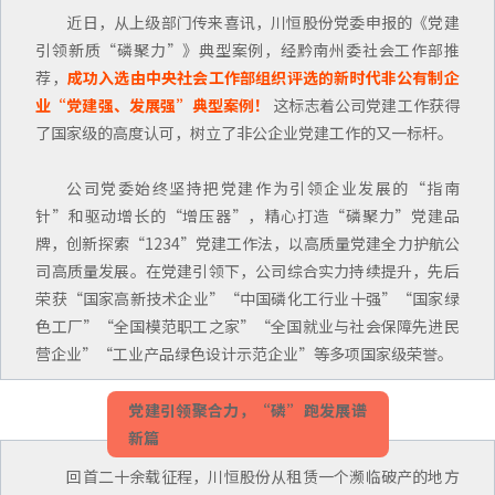
近日，从上级部门传来喜讯，川恒股份党委申报的《党建
引领新质“磷聚力”》典型案例，经黔南州委社会工作部推
荐，
成功入选由中央社会工作部组织评选的新时代非公有制企
业“党建强、发展强”典型案例！
这标志着公司党建工作获得
了国家级的高度认可，树立了非公企业党建工作的又一标杆。
公司党委始终坚持把党建作为引领企业发展的“指南
针”和驱动增长的“增压器”，精心打造“磷聚力”党建品
牌，创新探索“1234”党建工作法，以高质量党建全力护航公
司高质量发展。在党建引领下，公司综合实力持续提升，先后
荣获“国家高新技术企业”“中国磷化工行业十强”“国家绿
色工厂”“全国模范职工之家”“全国就业与社会保障先进民
营企业”“工业产品绿色设计示范企业”等多项国家级荣誉。
党建引领聚合力，“磷”跑发展谱
新篇
回首二十余载征程，川恒股份从租赁一个濒临破产的地方