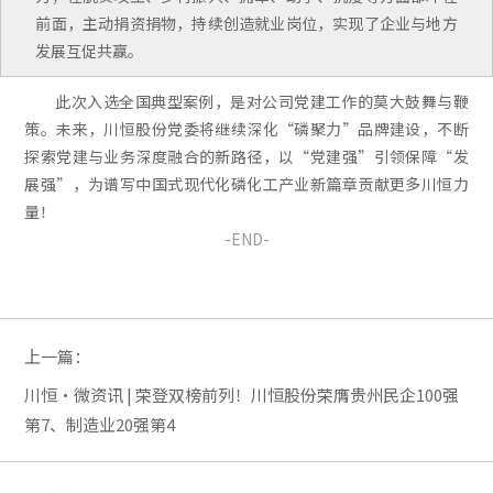
前面，主动捐资捐物，持续创造就业岗位，实现了企业与地方
发展互促共赢。
此次入选全国典型案例，是对公司党建工作的莫大鼓舞与鞭
策。未来，川恒股份党委将继续深化“磷聚力”品牌建设，不断
探索党建与业务深度融合的新路径，以“党建强”引领保障“发
展强”，为谱写中国式现代化磷化工产业新篇章贡献更多川恒力
量！
-END-
上一篇：
川恒·微资讯 | 荣登双榜前列！川恒股份荣膺贵州民企100强
第7、制造业20强第4