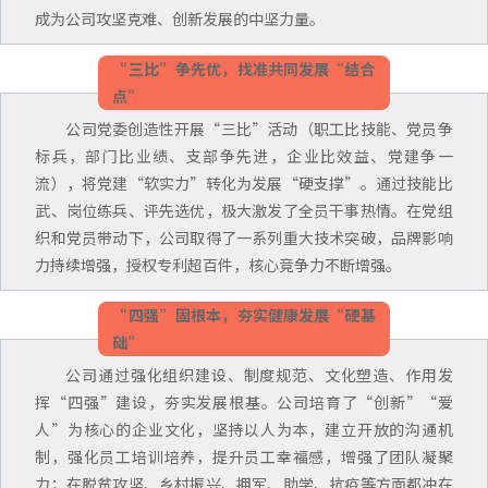
成为公司攻坚克难、创新发展的中坚力量。
“三比”争先优，找准共同发展“结合
点”
公司党委创造性开展“三比”活动（职工比技能、党员争
标兵，部门比业绩、支部争先进，企业比效益、党建争一
流），将党建“软实力”转化为发展“硬支撑”。通过技能比
武、岗位练兵、评先选优，极大激发了全员干事热情。在党组
织和党员带动下，公司取得了一系列重大技术突破，品牌影响
力持续增强，授权专利超百件，核心竞争力不断增强。
“四强”固根本，夯实健康发展“硬基
础”
公司通过强化组织建设、制度规范、文化塑造、作用发
挥“四强”建设，夯实发展根基。公司培育了“创新”“爱
人”为核心的企业文化，坚持以人为本，建立开放的沟通机
制，强化员工培训培养，提升员工幸福感，增强了团队凝聚
力；在脱贫攻坚、乡村振兴、拥军、助学、抗疫等方面都冲在