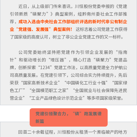
近日，从上级部门传来喜讯，川恒股份党委申报的《党建
引领新质“磷聚力”》典型案例，经黔南州委社会工作部推
荐，
成功入选由中央社会工作部组织评选的新时代非公有制企
业“党建强、发展强”典型案例！
这标志着公司党建工作获得
了国家级的高度认可，树立了非公企业党建工作的又一标杆。
公司党委始终坚持把党建作为引领企业发展的“指南
针”和驱动增长的“增压器”，精心打造“磷聚力”党建品
牌，创新探索“1234”党建工作法，以高质量党建全力护航公
司高质量发展。在党建引领下，公司综合实力持续提升，先后
荣获“国家高新技术企业”“中国磷化工行业十强”“国家绿
色工厂”“全国模范职工之家”“全国就业与社会保障先进民
营企业”“工业产品绿色设计示范企业”等多项国家级荣誉。
党建引领聚合力，“磷”跑发展谱
新篇
回首二十余载征程，川恒股份从租赁一个濒临破产的地方