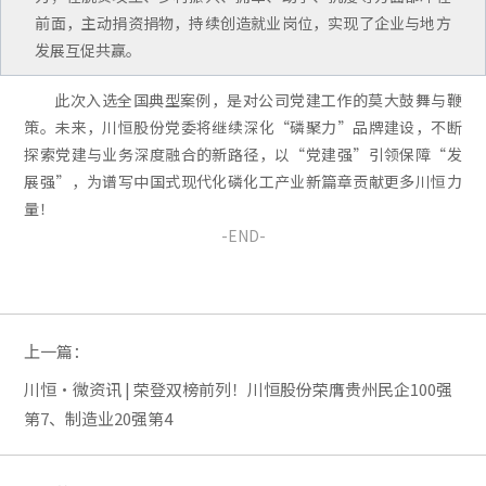
前面，主动捐资捐物，持续创造就业岗位，实现了企业与地方
发展互促共赢。
此次入选全国典型案例，是对公司党建工作的莫大鼓舞与鞭
策。未来，川恒股份党委将继续深化“磷聚力”品牌建设，不断
探索党建与业务深度融合的新路径，以“党建强”引领保障“发
展强”，为谱写中国式现代化磷化工产业新篇章贡献更多川恒力
量！
-END-
上一篇：
川恒·微资讯 | 荣登双榜前列！川恒股份荣膺贵州民企100强
第7、制造业20强第4