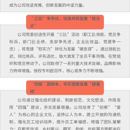
成为公司攻坚克难、创新发展的中坚力量。
“三比”争先优，找准共同发展“结合
点”
公司党委创造性开展“三比”活动（职工比技能、党员争
标兵，部门比业绩、支部争先进，企业比效益、党建争一
流），将党建“软实力”转化为发展“硬支撑”。通过技能比
武、岗位练兵、评先选优，极大激发了全员干事热情。在党组
织和党员带动下，公司取得了一系列重大技术突破，品牌影响
力持续增强，授权专利超百件，核心竞争力不断增强。
“四强”固根本，夯实健康发展“硬基
础”
公司通过强化组织建设、制度规范、文化塑造、作用发
挥“四强”建设，夯实发展根基。公司培育了“创新”“爱
人”为核心的企业文化，坚持以人为本，建立开放的沟通机
制，强化员工培训培养，提升员工幸福感，增强了团队凝聚
力；在脱贫攻坚、乡村振兴、拥军、助学、抗疫等方面都冲在