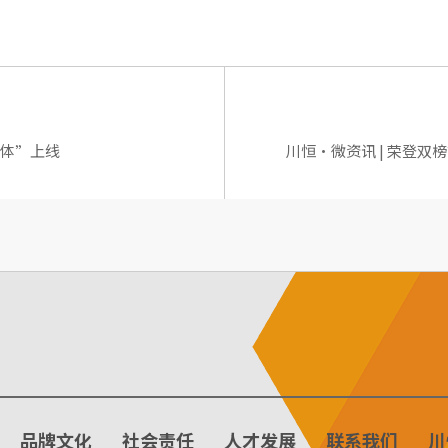
能体”上线
川恒·微资讯 | 荣登双
品牌文化
社会责任
人才发展
联系我们
川