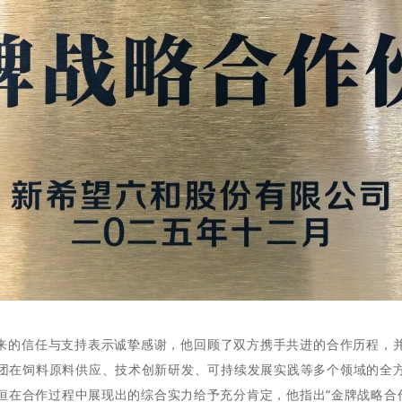
来的信任与支持表示
诚挚
感谢，
他
回顾
了
双方
携手共进
的
合作历程，
团在饲料原料供应、技术创新研发、可持续发展实践等多个领域的全
恒在合作过程中展现出的综合实力给予充分肯定，他指出
“金牌战略合