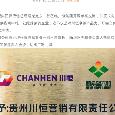
发布时间：2025-12-26
返回列表
希望集团供应
链总经理庞允东一
行莅临川恒集团
开展
考察交
流，并正式向
盐供应商中唯一获此殊荣的企业，这不仅是对川恒卓越产品力、可靠交
竞争力。
销公司总经理张海
波
携业务一部王超部长、杨华萍等相关负责人热情接
等议题深入会谈，达成广泛共识。