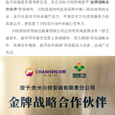
临川恒集团
开展
考察交
流，并正式向川恒营销授予
“
金牌战略合
作伙伴
”荣誉称号。川恒是国内钙盐供应商中唯一获此殊荣的企
业，这不仅是对川恒卓越产品力、可靠交付力与优质服务力的
高度认可，更彰显了川恒在行业中的核心竞争力。
川恒股份经营副总裁兼
营销公司总经理张海
波
携业务一部王
超部长、杨华萍等相关负责人热情接待
，
双方围绕
“
深化战略合
作、拓展合作领域、提升合作能级
”
等议题深入会谈，达成广泛
共识。