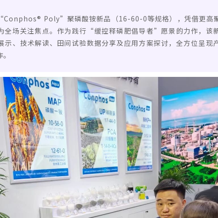
onphos® Poly”聚磷酸铵新品（16-60-0等规格），凭借
为全场关注焦点。作为践行“缓控释磷肥倡导者”愿景的力作，该
展示、技术解读、田间试验数据分享及应用方案探讨，全方位呈现
作。