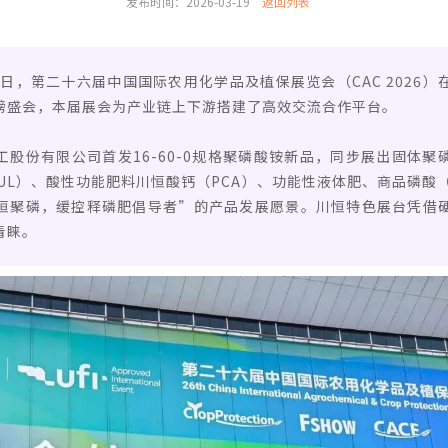
发布时间：2026-03-19
返回列表
至19日，第二十六届中国国际农用化学品及植保展览会（CAC 2026
磅盛会，本届展会为产业链上下游搭建了高效交流合作平台。
股份有限公司首发16-60-0规格聚磷酸铵新品，同步展出固体聚
SUL）、酸性功能肥料川恒酸钙（PCA）、功能性液体肥、商品磷酸
恒聚磷，缓控释磷肥倡导者”的产品发展愿景。川恒特色展台凭借
青睐。