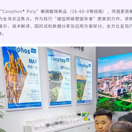
onphos® Poly”聚磷酸铵新品（16-60-0等规格），凭借
为全场关注焦点。作为践行“缓控释磷肥倡导者”愿景的力作，该
展示、技术解读、田间试验数据分享及应用方案探讨，全方位呈现
作。