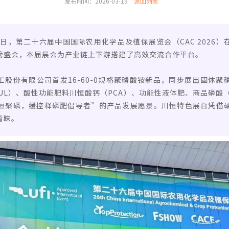
发布时间：2026-03-19
返回列表
至19日，第二十六届中国国际农用化学品及植保展览会（CAC 2026
磅盛会，本届展会为产业链上下游搭建了高效交流合作平台。
股份有限公司首发16-60-0规格聚磷酸铵新品，同步展出固体聚
SUL）、酸性功能肥料川恒酸钙（PCA）、功能性液体肥、商品磷酸
恒聚磷，缓控释磷肥倡导者”的产品发展愿景。川恒特色展台凭借
青睐。