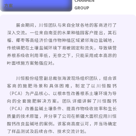
CHANHEN
方案
GROUP
展会期间，川恒团队与来自全球各地的客商进行了
深入交流。一位来自南亚的水果种植园客户提出，其石
榴、椰枣等高经济价值作物种植区域紧邻海边盐碱地，
传统磷肥在土壤盐碱环境下易被固定和流失，导致磷营
养根系吸收利用率低，无奈之下，只能采用成本高昂的
叶面喷施方案勉强应对。
川恒股份经营副总裁张海波现场组织团队，结合该
客商的施肥场景和具体困难，制定了以川恒酸钙
（PCA）为产品核心、以根本性改善根系土壤环境为导
向的全套施肥解决方案。团队详细讲解了川恒酸钙
（PCA）改善盐碱土壤条件、提高作物吸收效率和生长
质量的技术原理，并分享了公司在新疆大面积应用川恒
酸钙改良盐碱地的案例。该客商高度认可，并当场确定
了样品测试及后续合作、技术交流计划。