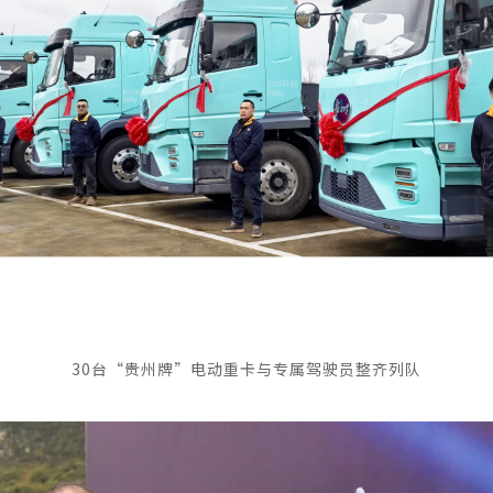
30台“贵州牌”电动重卡与专属驾驶员整齐列队