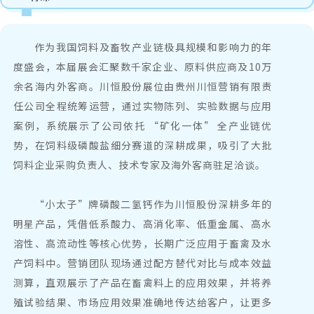
作为我国饲料及畜牧产业链极具规模和影响力的年
度盛会，本届展会汇聚数千家企业、原料供应商及10万
余名海内外客商。川恒股份展位由贵州川恒营销有限责
任公司全程统筹运营，通过实物陈列、实验数据与应用
案例，系统展示了公司依托 “矿化一体” 全产业链优
势，在饲料级磷酸盐细分赛道的深耕成果，吸引了大批
饲料企业采购负责人、技术专家及海外客商驻足洽谈。
“小太子”牌磷酸二氢钙作为川恒股份深耕多年的
明星产品，凭借低
系酸力
、高消化率、低重金属、高水
溶性、高流动性等核心优势，长期广泛应用于畜禽及水
产饲料中。营销团队现场通过配方替代对比与成本效益
测算，直观展示了产品在畜禽料上的应用效果，并将养
殖试验结果、市场应用效果准确地传达给客户，让更多