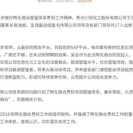
发布时间：2016-04-11
返回列表
步做好两化融合管理体系贯标工作精神，贵州川恒化工股份有限公司于20
董事长吴海斌、生技副总经理毛伟等公司领导及各部门领导共17人出席
步较早，从最初的用友平台，到目前的SAP平台，每年都有新的信息化
、广度还不够，还未达到预期的效果。吴总作为此次两化融合的发起人，
实现公司信息化与工业化的深度融合，提高管理水平，优化管理流程，提
标项目最高管理者，将牵头推动该项目，并希望各部门紧密配合项目组完
打造新型能力，形成可持续竞争优势，从而提升公司综合竞争力。
限公司体系顾问刘娟介绍了两化融合贯标项目管理体系、基本框架、九项
融合”，实施相关计划。
2016年两化融合贯标工作组组织架构，并强调了两化融合贯标工作的
工作来抓，提高认识，切实落实各项工作。