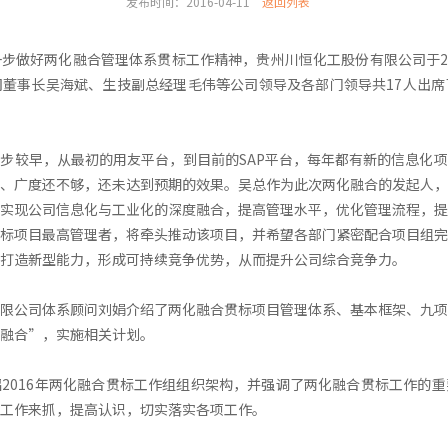
发布时间：2016-04-11
返回列表
步做好两化融合管理体系贯标工作精神，贵州川恒化工股份有限公司于20
董事长吴海斌、生技副总经理毛伟等公司领导及各部门领导共17人出席
步较早，从最初的用友平台，到目前的SAP平台，每年都有新的信息化
、广度还不够，还未达到预期的效果。吴总作为此次两化融合的发起人，
实现公司信息化与工业化的深度融合，提高管理水平，优化管理流程，提
标项目最高管理者，将牵头推动该项目，并希望各部门紧密配合项目组完
打造新型能力，形成可持续竞争优势，从而提升公司综合竞争力。
限公司体系顾问刘娟介绍了两化融合贯标项目管理体系、基本框架、九项
融合”，实施相关计划。
2016年两化融合贯标工作组组织架构，并强调了两化融合贯标工作的
工作来抓，提高认识，切实落实各项工作。